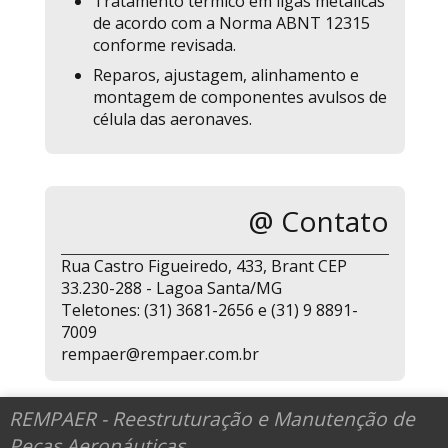
Tratamento térmico em ligas metálicas
de acordo com a Norma ABNT 12315
conforme revisada.
Reparos, ajustagem, alinhamento e
montagem de componentes avulsos de
célula das aeronaves.
@ Contato
Rua Castro Figueiredo, 433, Brant CEP
33.230-288 - Lagoa Santa/MG
Teletones: (31) 3681-2656 e (31) 9 8891-
7009
rempaer@rempaer.com.br
REMPAER - Reestruturação e Manutenção de
Peças Aeronáuticas