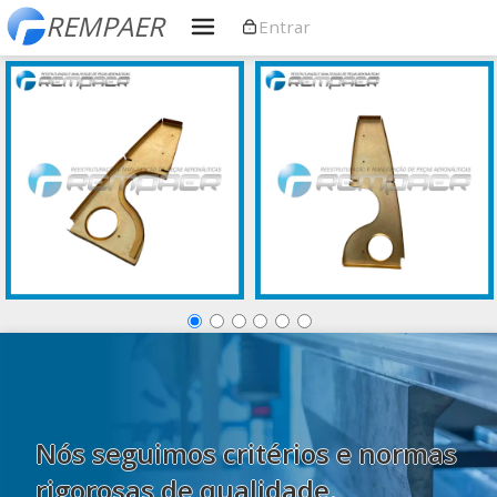
REMPAER
Entrar
Serviços
Galeria de Peças
Nós seguimos critérios e normas
rigorosas de qualidade.